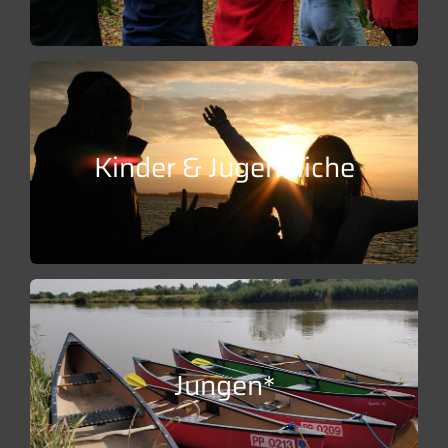
Schulen:
Kinder & Jugendliche:
Altersgerechtes Wachstum in der Natur
Kinder & Jugendliche
Weiter lesen…
Weiter lesen…
Jungen*
Zartheit und Stärke erfahren
Jungen*: