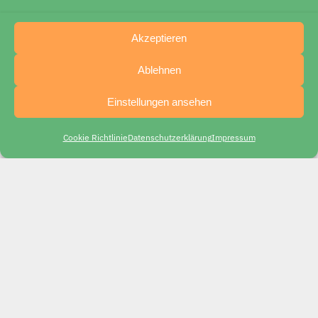
Akzeptieren
Ablehnen
Einstellungen ansehen
Cookie Richtlinie
Datenschutz­erklärung
Impressum
Was geht…?
Was geht...? Angebote für Jungen*arbeit
in Göttingen