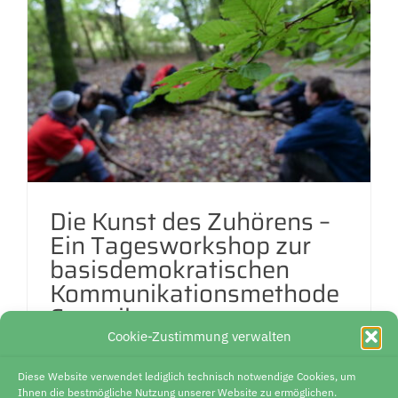
Die Kunst des Zuhörens –
Ein Tagesworkshop zur
basisdemokratischen
Kommunikationsmethode
Council
Cookie-Zustimmung verwalten
Datum: 30. Oktober 2025 Ort: Diemarden
bei Göttingen
Diese Website verwendet lediglich technisch notwendige Cookies, um
Ihnen die bestmögliche Nutzung unserer Website zu ermöglichen.