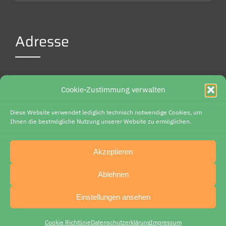
Adresse
Weidenbreite 6
Cookie-Zustimmung verwalten
37085 Göttingen
Diese Website verwendet lediglich technisch notwendige Cookies, um
Deutschland
Ihnen die bestmögliche Nutzung unserer Website zu ermöglichen.
+49 (0) 15754225312
Akzeptieren
ed.eknrewnaitsabes@ofni
Ablehnen
Einstellungen ansehen
Impressum
|
Datenschutz
|
Cookie Richtlinie (EU)
Cookie Richtlinie
Datenschutz­erklärung
Impressum